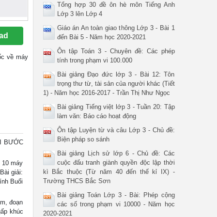
Tổng hợp 30 đề ôn hè môn Tiếng Anh
Lớp 3 lên Lớp 4
Giáo án An toàn giao thông Lớp 3 - Bài 1
ad
đến Bài 5 - Năm học 2020-2021
Ôn tập Toán 3 - Chuyên đề: Các phép
 gốc về máy
tính trong phạm vi 100.000
Bài giảng Đạo đức lớp 3 - Bài 12: Tôn
trọng thư từ, tài sản của người khác (Tiết
1) - Năm học 2016-2017 - Trần Thị Như Ngọc
Bài giảng Tiếng việt lớp 3 - Tuần 20: Tập
làm văn: Báo cáo hoạt động
Ôn tập Luyện từ và câu Lớp 3 - Chủ đề:
Biện pháp so sánh
AI BƯỚC
Bài giảng Lịch sử lớp 6 - Chủ đề: Các
cuộc đấu tranh giành quyền độc lập thời
c 10 máy
kì Bắc thuộc (Từ năm 40 đến thế kỉ IX) -
ài giải:
Trường THCS Bắc Sơn
ính Buổi
Bài giảng Toán Lớp 3 - Bài: Phép cộng
cm, đoạn
các số trong phạm vi 10000 - Năm học
gấp khúc
2020-2021