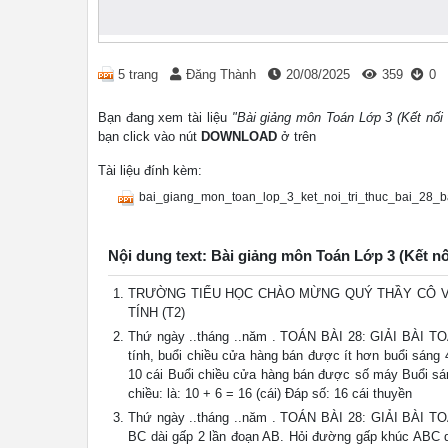
5 trang
Đăng Thành
20/08/2025
359
0
Bạn đang xem tài liệu
"Bài giảng môn Toán Lớp 3 (Kết nối tr
bạn click vào nút
DOWNLOAD
ở trên
Tài liệu đính kèm:
bai_giang_mon_toan_lop_3_ket_noi_tri_thuc_bai_28_ba
Nội dung text: Bài giảng môn Toán Lớp 3 (Kết nối 
TRƯỜNG TIỂU HỌC CHÀO MỪNG QUÝ THẦY CÔ VỀ 
TÍNH (T2)
Thứ ngày ..tháng ..năm . TOÁN BÀI 28: GIẢI BÀI 
tính, buổi chiều cửa hàng bán được ít hơn buổi sáng 
10 cái Buổi chiều cửa hàng bán được số máy Buổi sáng
chiều: là: 10 + 6 = 16 (cái) Đáp số: 16 cái thuyền
Thứ ngày ..tháng ..năm . TOÁN BÀI 28: GIẢI BÀI 
BC dài gấp 2 lần đoạn AB. Hỏi đường gấp khúc ABC d