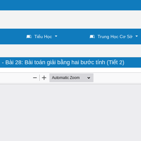
Tiểu Học
Trung Học Cơ Sở
- Bài 28: Bài toán giải bằng hai bước tính (Tiết 2)