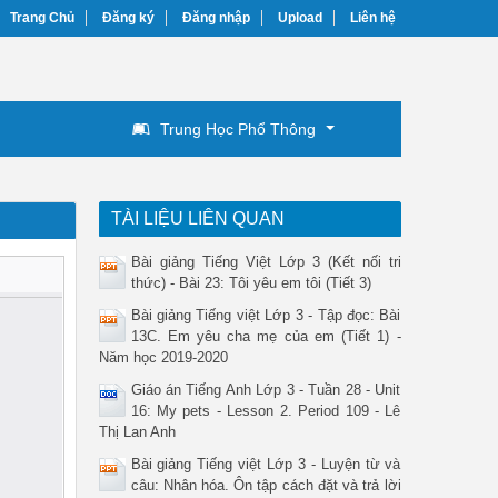
Trang Chủ
Đăng ký
Đăng nhập
Upload
Liên hệ
Trung Học Phổ Thông
TÀI LIỆU LIÊN QUAN
Bài giảng Tiếng Việt Lớp 3 (Kết nối tri
thức) - Bài 23: Tôi yêu em tôi (Tiết 3)
Bài giảng Tiếng việt Lớp 3 - Tập đọc: Bài
13C. Em yêu cha mẹ của em (Tiết 1) -
Năm học 2019-2020
Giáo án Tiếng Anh Lớp 3 - Tuần 28 - Unit
16: My pets - Lesson 2. Period 109 - Lê
Thị Lan Anh
Bài giảng Tiếng việt Lớp 3 - Luyện từ và
câu: Nhân hóa. Ôn tập cách đặt và trả lời