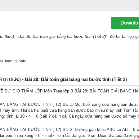
Downlo
i thức) - Bài 28: Bài toán giải bằng hai bước tính (Tiết 2)"
, để tải tài liệu
i_toan_gi.pptx
tri thức) - Bài 28: Bài toán giải bằng hai bước tính (Tiết 2)
DỰ GIỜ THĂM LỚP Môn Toán lớp 3 BÀI 28: BÀI TOÁN GIẢI BẰNG H
TOÁN BẰNG HAI BƯỚC TÍNH ( T2) Bài 1: Một buổi sáng cửa hàng bán đượ
4 máy tính. Hỏi cả hai buổi cửa hàng bán được bao nhiêu máy tính Tóm tắt B
: tính là: 10 - 4 = 6 (cái) ? cái 4 cái Cả ngày cửa hàng bán được số máy t
TOÁN BẰNG HAI BƯỚC TÍNH ( T2) Bài 2: Đường gấp khúc ABC có AB = 9 
ài bao nhiêu xăng – ti – mét? Tóm tắt Bài giải: 9 cm Đoạn BC của đường 