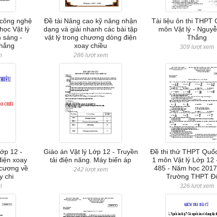
 công nghệ
Đề tài Nâng cao kỹ năng nhận
Tài liệu ôn thi THPT 
học Vật lý
dạng và giải nhanh các bài tập
môn Vật lý - Nguy
 sáng -
vật lý trong chương dòng điện
Thắng
hắng
xoay chiều
309 lượt xem
m
286 lượt xem
Lớp 12 -
Giáo án Vật lý Lớp 12 - Truyền
Đề thi thử THPT Quốc
điện xoay
tải điện năng. Máy biến áp
1 môn Vật lý Lớp 12 
i cương về
485 - Năm học 2017
242 lượt xem
y chi
Trường THPT Đ
m
326 lượt xem