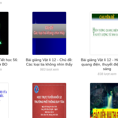
em
Tiết học 56:
Bài giảng Vật lí 12 - Chủ đề:
Bài giảng Vật lí 12 - 
ử BO
Các loại tia không nhìn thấy
quang điện, thuyết đi
sáng
em
983 lượt xem
838 lượt xem