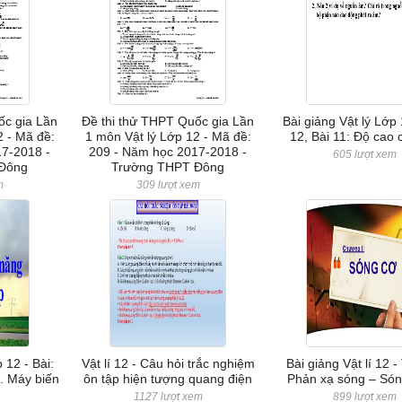
ốc gia Lần
Đề thi thử THPT Quốc gia Lần
Bài giảng Vật lý Lớp 
2 - Mã đề:
1 môn Vật lý Lớp 12 - Mã đề:
12, Bài 11: Độ cao
7-2018 -
209 - Năm học 2017-2018 -
605 lượt xem
Đông
Trường THPT Đông
m
309 lượt xem
 12 - Bài:
Vật lí 12 - Câu hỏi trắc nghiệm
Bài giảng Vật lí 12 - 
g. Máy biến
ôn tập hiện tượng quang điện
Phản xạ sóng – Só
1127 lượt xem
899 lượt xem