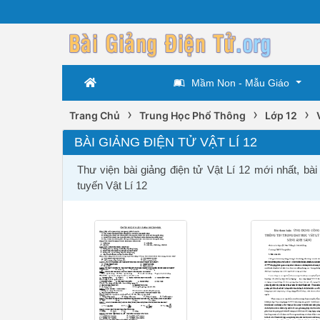
Mầm Non - Mẫu Giáo
›
›
›
Trang Chủ
Trung Học Phổ Thông
Lớp 12
BÀI GIẢNG ĐIỆN TỬ VẬT LÍ 12
Thư viện bài giảng điện tử Vật Lí 12 mới nhất, bài
tuyến Vật Lí 12