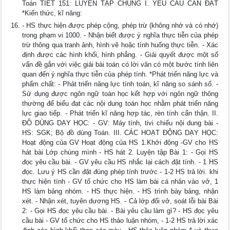
Toán TIẾT 151: LUYỆN TẬP CHUNG I. YÊU CẦU CẦN ĐẠT
*Kiến thức, kĩ năng:
- HS thực hiện được phép cộng, phép trừ (không nhớ và có nhớ)
trong phạm vi 1000. - Nhận biết được ý nghĩa thực tiễn của phép
trừ thông qua tranh ảnh, hình vẽ hoặc tình huống thực tiễn. - Xác
định được các hình khối, hình phẳng. - Giải quyết được một số
vấn đề gắn với việc giải bài toán có lời văn có một bước tính liên
quan đến ý nghĩa thực tiễn của phép tính. *Phát triển năng lực và
phẩm chất: - Phát triển năng lực tính toán, kĩ năng so sánh số. -
Sử dụng được ngôn ngữ toán học kết hợp với ngôn ngữ thông
thường để biểu đạt các nội dung toán học nhằm phát triển năng
lực giao tiếp. - Phát triển kĩ năng hợp tác, rèn tính cẩn thận. II.
ĐỒ DÙNG DẠY HỌC: - GV: Máy tính, tivi chiếu nội dung bài -
HS: SGK; Bộ đồ dùng Toán. III. CÁC HOẠT ĐỘNG DẠY HỌC:
Hoạt động của GV Hoạt động của HS 1.Khởi động -GV cho HS
hát bài Lớp chúng mình - HS hát 2. Luyện tập Bài 1: - Gọi HS
đọc yêu cầu bài. - GV yêu cầu HS nhắc lại cách đặt tính. - 1 HS
đọc. Lưu ý HS cần đặt đúng phép tính trước - 1-2 HS trả lời. khi
thực hiện tính - GV tổ chức cho HS làm bài cá nhân vào vở, 1
HS làm bảng nhóm. - HS thực hiện. - HS trình bày bảng, nhận
xét. - Nhận xét, tuyên dương HS. - Cả lớp đổi vở, soát lỗi bài Bài
2: - Gọi HS đọc yêu cầu bài. - Bài yêu cầu làm gì? - HS đọc yêu
cầu bài - GV tổ chức cho HS thảo luận nhóm, - 1-2 HS trả lời xác