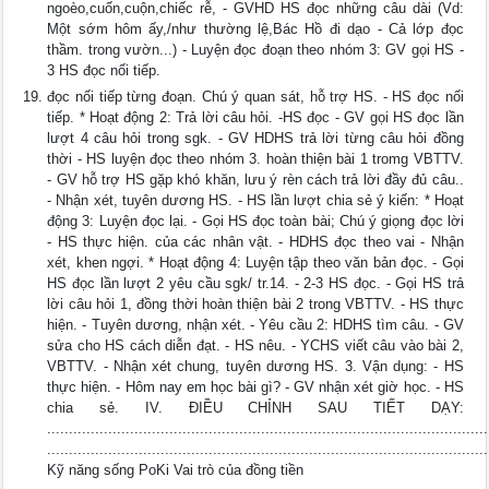
ngoèo,cuốn,cuộn,chiếc rễ, - GVHD HS đọc những câu dài (Vd:
Một sớm hôm ấy,/như thường lệ,Bác Hồ đi dạo - Cả lớp đọc
thầm. trong vườn...) - Luyện đọc đoạn theo nhóm 3: GV gọi HS -
3 HS đọc nối tiếp.
đọc nối tiếp từng đoạn. Chú ý quan sát, hỗ trợ HS. - HS đọc nối
tiếp. * Hoạt động 2: Trả lời câu hỏi. -HS đọc - GV gọi HS đọc lần
lượt 4 câu hỏi trong sgk. - GV HDHS trả lời từng câu hỏi đồng
thời - HS luyện đọc theo nhóm 3. hoàn thiện bài 1 tromg VBTTV.
- GV hỗ trợ HS gặp khó khăn, lưu ý rèn cách trả lời đầy đủ câu..
- Nhận xét, tuyên dương HS. - HS lần lượt chia sẻ ý kiến: * Hoạt
động 3: Luyện đọc lại. - Gọi HS đọc toàn bài; Chú ý giọng đọc lời
- HS thực hiện. của các nhân vật. - HDHS đọc theo vai - Nhận
xét, khen ngợi. * Hoạt động 4: Luyện tập theo văn bản đọc. - Gọi
HS đọc lần lượt 2 yêu cầu sgk/ tr.14. - 2-3 HS đọc. - Gọi HS trả
lời câu hỏi 1, đồng thời hoàn thiện bài 2 trong VBTTV. - HS thực
hiện. - Tuyên dương, nhận xét. - Yêu cầu 2: HDHS tìm câu. - GV
sửa cho HS cách diễn đạt. - HS nêu. - YCHS viết câu vào bài 2,
VBTTV. - Nhận xét chung, tuyên dương HS. 3. Vận dụng: - HS
thực hiện. - Hôm nay em học bài gì? - GV nhận xét giờ học. - HS
chia sẻ. IV. ĐIỀU CHỈNH SAU TIẾT DẠY:
.....................................................................................................
.....................................................................................................
Kỹ năng sống PoKi Vai trò của đồng tiền