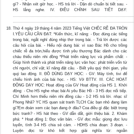
gì? - Nhận xét giờ học. - HS trả lời - Dặn dò chuẩn bị tiết sau. -
HS lắng nghe. IV. ĐIỀU CHỈNH SAU TIẾT DẠY:
.....................................................................................................
.....................................................................................................
Thứ 4 ngày 19 tháng 4 năm 2023 Tiếng Việt CHẾC RỄ ĐA TRÒN
I.YÊU CẦU CẦN ĐẠT: *Kiến thức, kĩ năng: - Đọc đúng các tiếng
trong bài, ngắt nghỉ đúng nhịp thơ trong bài. - Trả lời được các
câu hỏi của bài. - Hiểu nội dung bài: vì sao Bác Hồ cho trồng
chiếc rễ đa tròn,hiểu được tình yêu thương Bác dành cho các
cháu thiếu niên nhi đồng *Phát triển năng lực và phẩm chất: -
Giúp hình thành và phát triển năng lực văn học: phát triển vốn từ
chỉ người, chỉ vật; kĩ năng đặt câu. - Biết yêu quý thời gian, yêu
quý lao động. II. ĐỒ DÙNG DẠY HỌC: - GV: Máy tính, tivi để
chiếu hình ảnh của bài học. - HS: Vở BTTV. III. CÁC HOẠT
ĐỘNG DẠY HỌC: Hoạt động của GV Hoạt động của HS 1. Khởi
động: - Cho HS nghe nhạc bài Ai yêu Bác Hồ - 3 HS đọc nối tiếp.
Chí Minh hơn thiếu niên nhi đồng cảu - 1-2 HS trả lời. nhạc sĩ
Phong Nhã? YC HS quan sát tranh TLCH Các bạn nhỏ đang làm
gì?Em đoán xem các bạn đang ở đâu? Coa điều gì đặc biệt trong
bức tranh? - HS hát theo - GV dẫn dắt, giới thiệu bài. 2. Khám
phá: * Hoạt động 1: Đọc văn bản. - GV đọc mẫu: giọng đọc lưu
luyến, tình 3-4 HS chia sẻ cảm. - HDHS chia đoạn: 3 đoạn. -
Luyện đọc từ khó kết hợp giải nghĩa từ: ngoằn