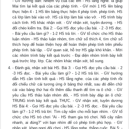
- GV hướng dẫn: Nhiệm vụ của các em - HS lắng nghe. là giúp
Mai tìm lại kết quả của các phép tính. - GV mời 1 HS lên bảng
thực hiện 4 - 1 HS lên bảng thực hiện 4 phép tính. phép tính. HS
cả lớp làm bài vào vở. HS cả lớp làm bài vào vở. - HS trình bày
cách tính. HS khác nhận xét. - GV nhận xét, tuyên dương. - HS
đổi chéo kiểm tra. Bài 2: - Gọi HS đọc yêu cầu bài. - 2 -3 HS đọc.
- Bài yêu cầu làm gì? - 1-2 HS trả lời. - GV tổ chức cho HS thảo
luận nhóm - HS thảo luận nhóm, tìm chữ số thích 4, tìm chữ số
thích hợp để hoàn thiện hợp để hoàn thiện phép tính trên phiếu
phép tính. bài tập. - GV quan sát, hỗ trợ HS gặp khó khăn. - Mời
các nhóm trình bày kết quả trước - Đại diện nhóm trình bày kết
quả trước lớp. lớp. Các nhóm khác nhận xét, bổ sung.
- Đánh giá, nhận xét bài HS. Bài 3: - Gọi HS đọc yêu cầu bài. - 2
-3 HS đọc. - Bài yêu cầu làm gì? - 1-2 HS trả lời. - GV hướng
dẫn HS cần tính kết quả - HS lắng nghe. của các phép tính rồi
đối chiếu chữ cái tương ứng ở bảng thứ nhất, sau đó điền chữ
cái vào bảng thứ hai rồi thêm dấu thanh để tìm ra ô chữ. - GV
yêu cầu HS thảo luận nhóm đôi, - HS trình bày đáp án ô chữ:
TRUNG trình bày kết quả. THỰC. - GV nhận xét, tuyên dương
HS Bài 4: - Gọi HS đọc yêu cầu bài. - 2 -3 HS đọc. - Bài yêu cầu
làm gì? - 1-2 HS trả lời: Tìm cây nấm cho mỗi bạn nhím. - GV tổ
chức cho HS trò chơi “Ai - HS tham gia trò chơi. Nối cây nấm
nhanh, ai đúng?” với bạn nhím để có phép tính phù hợp. - GV
nhận xét, khen ngợi đội chơi - HS lắng nghe. thắng cuộc. Bài 5: -