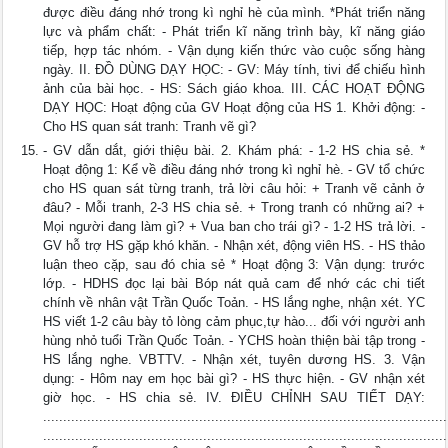
được điều đáng nhớ trong kì nghỉ hè của mình. *Phát triển năng
lực và phẩm chất: - Phát triển kĩ năng trình bày, kĩ năng giáo
tiếp, hợp tác nhóm. - Vận dụng kiến thức vào cuộc sống hàng
ngày. II. ĐỒ DÙNG DẠY HỌC: - GV: Máy tính, tivi để chiếu hình
ảnh của bài học. - HS: Sách giáo khoa. III. CÁC HOẠT ĐỘNG
DẠY HỌC: Hoạt động của GV Hoạt động của HS 1. Khởi động: -
Cho HS quan sát tranh: Tranh vẽ gì?
- GV dẫn dắt, giới thiệu bài. 2. Khám phá: - 1-2 HS chia sẻ. *
Hoạt động 1: Kể về điều đáng nhớ trong kì nghỉ hè. - GV tổ chức
cho HS quan sát từng tranh, trả lời câu hỏi: + Tranh vẽ cảnh ở
đâu? - Mỗi tranh, 2-3 HS chia sẻ. + Trong tranh có những ai? +
Mọi người đang làm gì? + Vua ban cho trái gì? - 1-2 HS trả lời. -
GV hỗ trợ HS gặp khó khăn. - Nhận xét, động viên HS. - HS thảo
luận theo cặp, sau đó chia sẻ * Hoạt động 3: Vận dụng: trước
lớp. - HDHS đọc lại bài Bóp nát quả cam để nhớ các chi tiết
chính về nhân vật Trần Quốc Toản. - HS lắng nghe, nhận xét. YC
HS viết 1-2 câu bày tỏ lòng cảm phục,tự hào... đối với người anh
hùng nhỏ tuổi Trần Quốc Toản. - YCHS hoàn thiện bài tập trong -
HS lắng nghe. VBTTV. - Nhận xét, tuyên dương HS. 3. Vận
dụng: - Hôm nay em học bài gì? - HS thực hiện. - GV nhận xét
giờ học. - HS chia sẻ. IV. ĐIỀU CHỈNH SAU TIẾT DẠY:
.....................................................................................................
.....................................................................................................