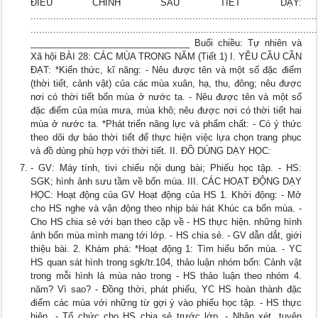
ĐIỀU CHỈNH SAU TIẾT DẠY:
.....................................................................................................
.....................................................................................................
________________________________ Buổi chiều: Tự nhiên và
Xã hội BÀI 28: CÁC MÙA TRONG NĂM (Tiết 1) I. YÊU CẦU CẦN
ĐẠT: *Kiến thức, kĩ năng: - Nêu được tên và một số đặc điểm
(thời tiết, cảnh vật) của các mùa xuân, hạ, thu, đông; nêu được
nơi có thời tiết bốn mùa ở nước ta. - Nêu được tên và một số
đặc điểm của mùa mưa, mùa khô; nêu được nơi có thời tiết hai
mùa ở nước ta. *Phát triển năng lực và phẩm chất: - Có ý thức
theo dõi dự báo thời tiết để thực hiện việc lựa chọn trang phục
và đồ dùng phù hợp với thời tiết. II. ĐỒ DÙNG DẠY HỌC:
- GV: Máy tính, tivi chiếu nội dung bài; Phiếu học tập. - HS:
SGK; hình ảnh sưu tầm về bốn mùa. III. CÁC HOẠT ĐỘNG DẠY
HỌC: Hoạt động của GV Hoạt động của HS 1. Khởi động: - Mở
cho HS nghe và vận động theo nhịp bài hát Khúc ca bốn mùa. -
Cho HS chia sẻ với bạn theo cặp về - HS thực hiện. những hình
ảnh bốn mùa mình mang tới lớp. - HS chia sẻ. - GV dẫn dắt, giới
thiệu bài. 2. Khám phá: *Hoạt động 1: Tìm hiểu bốn mùa. - YC
HS quan sát hình trong sgk/tr.104, thảo luận nhóm bốn: Cảnh vật
trong mỗi hình là mùa nào trong - HS thảo luận theo nhóm 4.
năm? Vì sao? - Đồng thời, phát phiếu, YC HS hoàn thành đặc
điểm các mùa với những từ gợi ý vào phiếu học tập. - HS thực
hiện. - Tổ chức cho HS chia sẻ trước lớp. - Nhận xét, tuyên