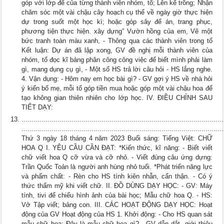
góp với lớp để của từng thành viên nhóm, tổ; Lên kế trồng; Nhận
chăm sóc một vài chậu cây hoạch cụ thể về ngày giờ thực hiện
dự trong suốt một học kì; hoặc góp sây để án, trang phục,
phương tiện thực hiện. xây dựng” Vườn hồng của em, Vẽ một
bức tranh toàn màu xanh, - Thông qua các thành viên trong tổ
Kết luận: Dự án đã lập xong, GV đề nghị mỗi thành viên của
nhóm, tổ đọc kĩ bảng phân công công việc để biết mình phải làm
gì, mang dụng cụ gì, - Một số HS trả lời câu hỏi - HS lắng nghe.
4. Vận dụng: - Hôm nay em học bài gì? - GV gợi ý HS về nhà hỏi
ý kiến bố mẹ, mỗi tổ góp tiền mua hoặc góp một vài chậu hoa để
tạo không gian thiên nhiên cho lớp học. IV. ĐIỀU CHỈNH SAU
TIẾT DẠY:
.....................................................................................................
.....................................................................................................
Thứ 3 ngày 18 tháng 4 năm 2023 Buổi sáng: Tiếng Việt: CHỮ
HOA Q I. YÊU CẦU CẦN ĐẠT: *Kiến thức, kĩ năng: - Biết viết
chữ viết hoa Q cỡ vừa và cỡ nhỏ. - Viết đúng câu ứng dựng:
Trần Quốc Toản là người anh hùng nhỏ tuổi. *Phát triển năng lực
và phẩm chất: - Rèn cho HS tính kiên nhẫn, cẩn thận. - Có ý
thức thẩm mỹ khi viết chữ. II. ĐỒ DÙNG DẠY HỌC: - GV: Máy
tính, tivi để chiếu hình ảnh của bài học; Mẫu chữ hoa Q. - HS:
Vở Tập viết; bảng con. III. CÁC HOẠT ĐỘNG DẠY HỌC: Hoạt
động của GV Hoạt động của HS 1. Khởi động: - Cho HS quan sát
mẫu chữ hoa: Đây là mẫu chữ hoa gì? - GV dẫn dắt, giới thiệu