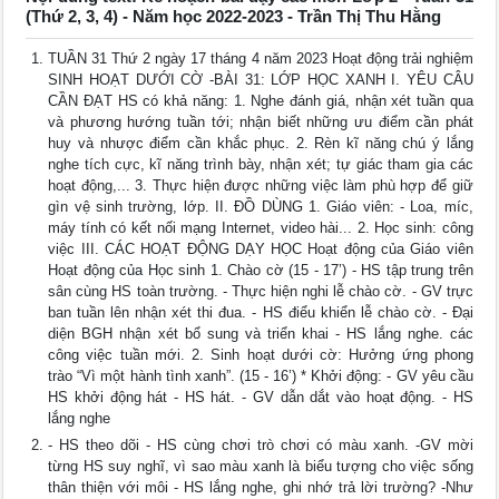
(Thứ 2, 3, 4) - Năm học 2022-2023 - Trần Thị Thu Hằng
TUẦN 31 Thứ 2 ngày 17 tháng 4 năm 2023 Hoạt động trải nghiệm
SINH HOẠT DƯỚI CỜ -BÀI 31: LỚP HỌC XANH I. YÊU CÂU
CẦN ĐẠT HS có khả năng: 1. Nghe đánh giá, nhận xét tuần qua
và phương hướng tuần tới; nhận biết những ưu điểm cần phát
huy và nhược điểm cần khắc phục. 2. Rèn kĩ năng chú ý lắng
nghe tích cực, kĩ năng trình bày, nhận xét; tự giác tham gia các
hoạt động,... 3. Thực hiện được những việc làm phù hợp để giữ
gìn vệ sinh trường, lớp. II. ĐỒ DÙNG 1. Giáo viên: - Loa, míc,
máy tính có kết nối mạng Internet, video hài... 2. Học sinh: công
việc III. CÁC HOẠT ĐỘNG DẠY HỌC Hoạt động của Giáo viên
Hoạt động của Học sinh 1. Chào cờ (15 - 17’) - HS tập trung trên
sân cùng HS toàn trường. - Thực hiện nghi lễ chào cờ. - GV trực
ban tuần lên nhận xét thi đua. - HS điểu khiển lễ chào cờ. - Đại
diện BGH nhận xét bổ sung và triển khai - HS lắng nghe. các
công việc tuần mới. 2. Sinh hoạt dưới cờ: Hưởng ứng phong
trào “Vì một hành tình xanh”. (15 - 16’) * Khởi động: - GV yêu cầu
HS khởi động hát - HS hát. - GV dẫn dắt vào hoạt động. - HS
lắng nghe
- HS theo dõi - HS cùng chơi trò chơi có màu xanh. -GV mời
từng HS suy nghĩ, vì sao màu xanh là biểu tượng cho việc sống
thân thiện với môi - HS lắng nghe, ghi nhớ trả lời trường? -Như