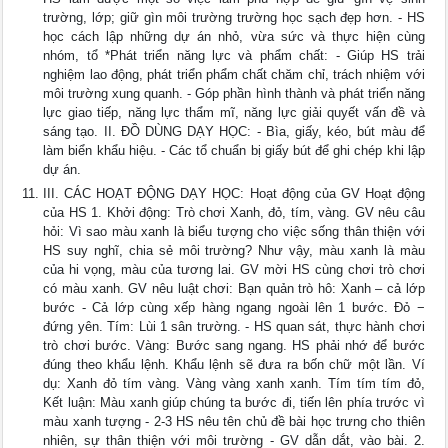
trường, lớp; giữ gìn môi trường trường học sạch đẹp hơn. - HS
học cách lập những dự án nhỏ, vừa sức và thực hiện cùng
nhóm, tổ *Phát triển năng lực và phẩm chất: - Giúp HS trải
nghiệm lao động, phát triển phẩm chất chăm chỉ, trách nhiệm với
môi trường xung quanh. - Góp phần hình thành và phát triển năng
lực giao tiếp, năng lực thẩm mĩ, năng lực giải quyết vấn đề và
sáng tạo. II. ĐỒ DÙNG DẠY HỌC: - Bìa, giấy, kéo, bút màu để
làm biển khẩu hiệu. - Các tổ chuẩn bị giấy bút để ghi chép khi lập
dự án.
III. CÁC HOẠT ĐỘNG DẠY HỌC: Hoạt động của GV Hoạt động
của HS 1. Khởi động: Trò chơi Xanh, đỏ, tím, vàng. GV nêu câu
hỏi: Vì sao màu xanh là biểu tượng cho việc sống thân thiện với
HS suy nghĩ, chia sẻ môi trường? Như vậy, màu xanh là màu
của hi vọng, màu của tương lai. GV mời HS cùng chơi trò chơi
có màu xanh. GV nêu luật chơi: Bạn quản trò hô: Xanh – cả lớp
bước - Cả lớp cùng xếp hàng ngang ngoài lên 1 bước. Đỏ −
đứng yên. Tím: Lùi 1 sân trường. - HS quan sát, thực hành chơi
trò chơi bước. Vàng: Bước sang ngang. HS phải nhớ để bước
đúng theo khẩu lệnh. Khẩu lệnh sẽ đưa ra bốn chữ một lần. Ví
dụ: Xanh đỏ tím vàng. Vàng vàng xanh xanh. Tím tím tím đỏ,
Kết luận: Màu xanh giúp chúng ta bước đi, tiến lên phía trước vì
màu xanh tượng - 2-3 HS nêu tên chủ đề bài học trưng cho thiên
nhiên, sự thân thiện với môi trường - GV dẫn dắt, vào bài. 2.