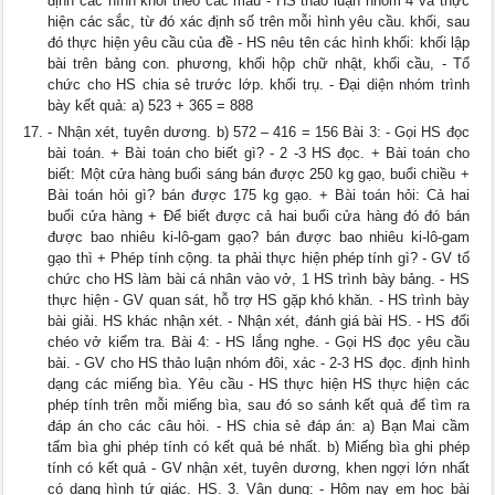
định các hình khối theo các màu - HS thảo luận nhóm 4 và thực
hiện các sắc, từ đó xác định số trên mỗi hình yêu cầu. khối, sau
đó thực hiện yêu cầu của đề - HS nêu tên các hình khối: khối lập
bài trên bảng con. phương, khối hộp chữ nhật, khối cầu, - Tổ
chức cho HS chia sẻ trước lớp. khối trụ. - Đại diện nhóm trình
bày kết quả: a) 523 + 365 = 888
- Nhận xét, tuyên dương. b) 572 – 416 = 156 Bài 3: - Gọi HS đọc
bài toán. + Bài toán cho biết gì? - 2 -3 HS đọc. + Bài toán cho
biết: Một cửa hàng buổi sáng bán được 250 kg gạo, buổi chiều +
Bài toán hỏi gì? bán được 175 kg gạo. + Bài toán hỏi: Cả hai
buổi cửa hàng + Để biết được cả hai buổi cửa hàng đó đó bán
được bao nhiêu ki-lô-gam gạo? bán được bao nhiêu ki-lô-gam
gạo thì + Phép tính cộng. ta phải thực hiện phép tính gì? - GV tổ
chức cho HS làm bài cá nhân vào vở, 1 HS trình bày bảng. - HS
thực hiện - GV quan sát, hỗ trợ HS gặp khó khăn. - HS trình bày
bài giải. HS khác nhận xét. - Nhận xét, đánh giá bài HS. - HS đổi
chéo vở kiểm tra. Bài 4: - HS lắng nghe. - Gọi HS đọc yêu cầu
bài. - GV cho HS thảo luận nhóm đôi, xác - 2-3 HS đọc. định hình
dạng các miếng bìa. Yêu cầu - HS thực hiện HS thực hiện các
phép tính trên mỗi miếng bìa, sau đó so sánh kết quả để tìm ra
đáp án cho các câu hỏi. - HS chia sẻ đáp án: a) Bạn Mai cầm
tấm bìa ghi phép tính có kết quả bé nhất. b) Miếng bìa ghi phép
tính có kết quả - GV nhận xét, tuyên dương, khen ngợi lớn nhất
có dạng hình tứ giác. HS. 3. Vận dụng: - Hôm nay em học bài