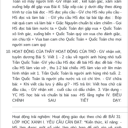
Toản xô mấy người lính -GV nhận xét , kết luận gác, xăm xăm
xuống bếp để gặp vua Bài 4: Sắp xếp các ý dưới đây theo đúng
trình tự của bài đọc - HS đọc yêu cầu - GV cho HS nêu yêu cầu -
HS đọc và làm bài : - GV yêu cầu HS đọc lại bài tập đọc : Bóp
nát quả cam và làm bài + Giặc Nguyên chuẩn bị xâm chiếm - Gọi
HS đọc bài làm nước ta + Quốc Toản đợi gặp vua + Quốc Toản
xô lính gác, xuống bến + Quốc Toản quỳ xin vua cho đánh giặc,
xin chịu tội + Vua ban cam cho Quốc Toản + Quốc Toản cho mọi
người xem cam quý
HOẠT ĐỘNG CỦA THẦY HOẠT ĐỘNG CỦA TRÒ - GV nhận xét,
tuyên dương Bài 5: Viết 1 - 2 câu về người anh hùng nhỏ tuổi
Trần Quốc Toản -GV yêu cầu HS đọc đề bài HS đọc đề bài -Yêu
cầu HS làm vào vở , thu 1-2 bài chiếu -HS làm vào vở lên màn
hình nhận xét 1. Trần Quốc Toản là người anh hùng nhỏ tuổi. 2.
Trần Quốc Toản là người yêu nước và có chí lớn. - GV chữa
bài: + Khi viết câu lưu ý điều gì? - HS trả lời: Viết hoa chữ cái
đầu câu, - GV nhận xét . cuối câu có dấu chấm. 3. Vận dụng -
YC HS học bài và chuẩn bị bài sau -HS lắng nghe IV. ĐIỀU
CHỈNH SAU TIẾT DẠY:
.....................................................................................................
.....................................................................................................
Hoạt động trải nghiệm: Hoạt động giáo dục theo chủ đề BÀI 31:
LỚP HỌC XANH I. YÊU CẦU CẦN ĐẠT: *Kiến thức, kĩ năng: -
HS làm được một số việc làm phù hợp để giữ gìn vệ sinh