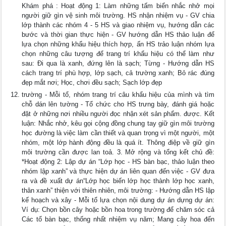
Khám phá : Hoạt động 1: Làm những tấm biển nhắc nhở mọi
người giữ gìn vệ sinh môi trường. HS nhận nhiệm vụ - GV chia
lớp thành các nhóm 4 - 5 HS và giao nhiệm vụ, hướng dẫn các
bước và thời gian thực hiện - GV hướng dẫn HS thảo luận để
lựa chọn những khẩu hiệu thích hợp, ấn HS trảo luận nhóm lựa
chọn những câu tượng để trang trí khẩu hiệu có thể làm như
sau: Đi qua là xanh, đứng lên là sạch; Từng - Hướng dẫn HS
cách trang trí phù hợp, lớp sạch, cả trường xanh; Bỏ rác đúng
đẹp mắt nơi; Học, chơi đều sạch; Sạch lớp đẹp
trường - Mỗi tổ, nhóm trang trí câu khẩu hiệu của mình và tìm
chỗ dán lên tường - Tổ chức cho HS trưng bày, đánh giá hoặc
đặt ở những nơi nhiều người đọc nhận xét sản phẩm. được. Kết
luận: Nhắc nhở, kêu gọi cộng đồng chung tay giữ gìn môi trường
học đường là việc làm cần thiết và quan trọng vì một người, một
nhóm, một lớp hành động đều là quá ít. Thông điệp về giữ gìn
môi trường cần được lan toả. 3. Mở rộng và tổng kết chủ đề:
*Hoạt động 2: Lập dự án “Lớp học - HS bàn bạc, thảo luận theo
nhóm lập xanh” và thực hiện dự án liên quan đến việc - GV đưa
ra và đề xuất dự án“Lớp học biến lớp học thành lớp học xanh,
thân xanh” thiện với thiên nhiên, môi trường: - Hướng dẫn HS lập
kế hoạch và xây - Mỗi tổ lựa chọn nội dung dự án dựng dự án:
Ví dụ: Chọn bồn cây hoặc bồn hoa trong trường để chăm sóc cả
Các tổ bàn bạc, thống nhất nhiệm vụ năm; Mang cây hoa đến