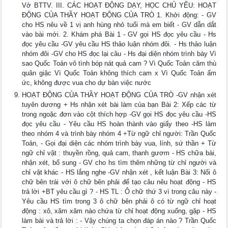
Vở BTTV. III. CÁC HOẠT ĐỘNG DẠY, HỌC CHỦ YẾU: HOẠT
ĐỘNG CỦA THẦY HOẠT ĐỘNG CỦA TRÒ 1. Khởi động: - GV
cho HS nêu về 1 vị anh hùng nhỏ tuổi mà em biết - GV dẫn dắt
vào bài mới. 2. Khám phá Bài 1 - GV gọi HS đọc yêu cầu - Hs
đọc yêu cầu -GV yêu cầu HS thảo luận nhóm đôi. - Hs thảo luận
nhóm đôi -GV cho HS đọc lại câu - Hs đại diện nhóm trình bày Vì
sao Quốc Toản vô tình bóp nát quả cam ? Vì Quốc Toản căm thù
quân giặc Vì Quốc Toản không thích cam x Vì Quốc Toản ấm
ức, không được vua cho dự bàn việc nước
HOẠT ĐỘNG CỦA THẦY HOẠT ĐỘNG CỦA TRÒ -GV nhận xét
tuyên dương + Hs nhận xét bài làm của bạn Bài 2: Xếp các từ
trong ngoặc đơn vào cột thích hợp -GV gọi HS đọc yêu cầu -HS
đọc yêu cầu - Yêu cầu HS hoàn thành vào giấy theo -HS làm
theo nhóm 4 và trình bày nhóm 4 +Từ ngữ chỉ người: Trần Quốc
Toản, - Gọi đại diện các nhóm trình bày vua, lính, sứ thần + Từ
ngữ chỉ vật : thuyền rồng, quả cam, thanh gươm - HS chữa bài,
nhận xét, bổ sung - GV cho hs tìm thêm những từ chỉ người và
chỉ vật khác - HS lắng nghe -GV nhận xét , kết luận Bài 3: Nối ô
chữ bên trái với ô chữ bên phải để tạo câu nêu hoạt động - HS
trả lời +BT yêu cầu gì ? - HS TL : Ô chữ thứ 3 vì trong câu này -
Yêu cầu HS tìm trong 3 ô chữ bên phải ô có từ ngữ chỉ hoạt
động : xô, xăm xăm nào chứa từ chỉ hoạt động xuống, gặp - HS
làm bài và trả lời : - Vậy chúng ta chọn đáp án nào ? Trần Quốc