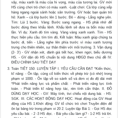
vậy, màu xanh là màu của hi vọng, màu của tương lai. GV mời
HS cùng chơi trò chơi có màu xanh. -Luật chơi: Cả lớp cùng xếp
hàng ngang ngoài sảnh hoặc sân trường. GV hoặc bạn quản trò
hô: Xanh – cả lớp bước lên 1 bước. Đỏ − đứng - Lắng nghe yên.
Tím: Lùi 1 bước. Vàng: Bước sang ngang. - HS phải nhớ để
bước đúng theo khẩu lệnh. Khẩu lệnh sẽ đưa ra bốn màu một
lần. Ví dụ: Xanh đỏ tím vàng. Vàng vàng xanh xanh. Tím - HS
thực hiện yêu cầu. tím tím đỏ, Kết luận: Màu xanh giúp chúng ta
bước đi, tiến - Lắng nghe lên phía trước vì màu xanh tượng
trưng cho thiên nhiên, sự thân thiện với môi trường. 3. Vận dụng
(2- 3’) - GV nhận xét, đánh giá tiết học, khen ngợi, biểu dương
HS. - GV dặn dò HS chuẩn bị nội dung HĐGD theo chủ đề IV.
ĐIỀU CHỈNH SAU TIẾT DẠY
Toán TIẾT 150: LUYỆN TẬP I. YÊU CẦU CẦN ĐẠT *Kiến thức,
kĩ năng: - Ôn tập, củng cố kiến thức về phép trừ (có nhớ) trong
phạm vi 1000. - Ôn tập về so sánh số và đơn vị đo độ dài mét
*Phát triển năng lực và phẩm chất: - Phát triển năng lực tính
toán. - Phát triển kĩ năng hợp tác, rèn tính cẩn thận. II. ĐỒ
DÙNG DẠY HỌC: - GV: Máy tính, tivi chiếu nội dung bài. - HS:
SGK. III. CÁC HOẠT ĐỘNG DẠY HỌC: Hoạt động của GV Hoạt
động của HS 1.Khởi động: GV tổ chức trò chơi Truyền điện để
ôn lại bảng trừ trong phạm vi 20 2. Luyện tập Bài 1: - Gọi HS đọc
yêu cầu bài. - 2 -3 HS đọc. - Bài yêu cầu làm gì? - 1-2 HS trả lời.