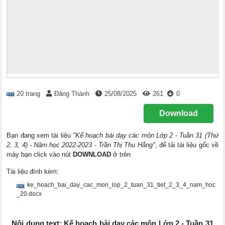
20 trang
Đăng Thành
25/08/2025
261
0
Download
Bạn đang xem tài liệu
"Kế hoạch bài dạy các môn Lớp 2 - Tuần 31 (Thứ
2, 3, 4) - Năm học 2022-2023 - Trần Thị Thu Hằng"
, để tải tài liệu gốc về
máy bạn click vào nút
DOWNLOAD
ở trên
Tài liệu đính kèm:
ke_hoach_bai_day_cac_mon_lop_2_tuan_31_tiet_2_3_4_nam_hoc
_20.docx
Nội dung text: Kế hoạch bài dạy các môn Lớp 2 - Tuần 31