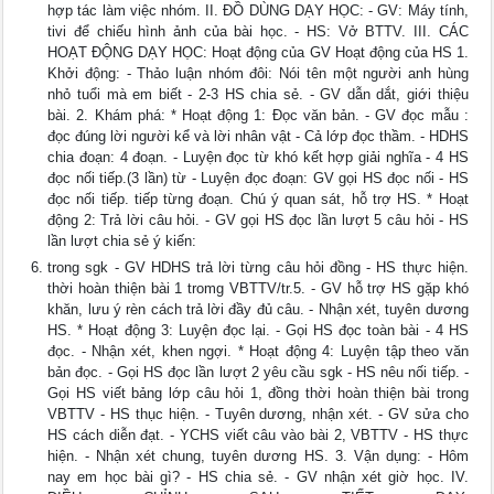
hợp tác làm việc nhóm. II. ĐỒ DÙNG DẠY HỌC: - GV: Máy tính,
tivi để chiếu hình ảnh của bài học. - HS: Vở BTTV. III. CÁC
HOẠT ĐỘNG DẠY HỌC: Hoạt động của GV Hoạt động của HS 1.
Khởi động: - Thảo luận nhóm đôi: Nói tên một người anh hùng
nhỏ tuổi mà em biết - 2-3 HS chia sẻ. - GV dẫn dắt, giới thiệu
bài. 2. Khám phá: * Hoạt động 1: Đọc văn bản. - GV đọc mẫu :
đọc đúng lời người kể và lời nhân vật - Cả lớp đọc thầm. - HDHS
chia đoạn: 4 đoạn. - Luyện đọc từ khó kết hợp giải nghĩa - 4 HS
đọc nối tiếp.(3 lần) từ - Luyện đọc đoạn: GV gọi HS đọc nối - HS
đọc nối tiếp. tiếp từng đoạn. Chú ý quan sát, hỗ trợ HS. * Hoạt
động 2: Trả lời câu hỏi. - GV gọi HS đọc lần lượt 5 câu hỏi - HS
lần lượt chia sẻ ý kiến:
trong sgk - GV HDHS trả lời từng câu hỏi đồng - HS thực hiện.
thời hoàn thiện bài 1 tromg VBTTV/tr.5. - GV hỗ trợ HS gặp khó
khăn, lưu ý rèn cách trả lời đầy đủ câu. - Nhận xét, tuyên dương
HS. * Hoạt động 3: Luyện đọc lại. - Gọi HS đọc toàn bài - 4 HS
đọc. - Nhận xét, khen ngợi. * Hoạt động 4: Luyện tập theo văn
bản đọc. - Gọi HS đọc lần lượt 2 yêu cầu sgk - HS nêu nối tiếp. -
Gọi HS viết bảng lớp câu hỏi 1, đồng thời hoàn thiện bài trong
VBTTV - HS thục hiện. - Tuyên dương, nhận xét. - GV sửa cho
HS cách diễn đạt. - YCHS viết câu vào bài 2, VBTTV - HS thực
hiện. - Nhận xét chung, tuyên dương HS. 3. Vận dụng: - Hôm
nay em học bài gì? - HS chia sẻ. - GV nhận xét giờ học. IV.