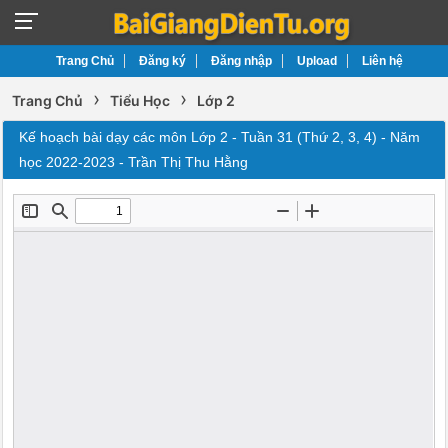
Trang Chủ
Đăng ký
Đăng nhập
Upload
Liên hệ
›
›
Trang Chủ
Tiểu Học
Lớp 2
Kế hoạch bài dạy các môn Lớp 2 - Tuần 31 (Thứ 2, 3, 4) - Năm
học 2022-2023 - Trần Thị Thu Hằng