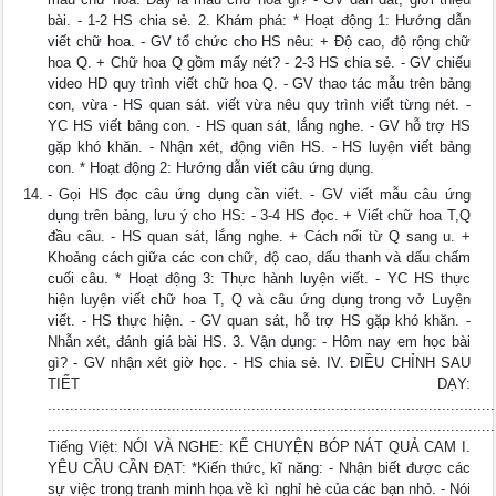
bài. - 1-2 HS chia sẻ. 2. Khám phá: * Hoạt động 1: Hướng dẫn
viết chữ hoa. - GV tổ chức cho HS nêu: + Độ cao, độ rộng chữ
hoa Q. + Chữ hoa Q gồm mấy nét? - 2-3 HS chia sẻ. - GV chiếu
video HD quy trình viết chữ hoa Q. - GV thao tác mẫu trên bảng
con, vừa - HS quan sát. viết vừa nêu quy trình viết từng nét. -
YC HS viết bảng con. - HS quan sát, lắng nghe. - GV hỗ trợ HS
gặp khó khăn. - Nhận xét, động viên HS. - HS luyện viết bảng
con. * Hoạt động 2: Hướng dẫn viết câu ứng dụng.
- Gọi HS đọc câu ứng dụng cần viết. - GV viết mẫu câu ứng
dụng trên bảng, lưu ý cho HS: - 3-4 HS đọc. + Viết chữ hoa T,Q
đầu câu. - HS quan sát, lắng nghe. + Cách nối từ Q sang u. +
Khoảng cách giữa các con chữ, độ cao, dấu thanh và dấu chấm
cuối câu. * Hoạt động 3: Thực hành luyện viết. - YC HS thực
hiện luyện viết chữ hoa T, Q và câu ứng dụng trong vở Luyện
viết. - HS thực hiện. - GV quan sát, hỗ trợ HS gặp khó khăn. -
Nhẫn xét, đánh giá bài HS. 3. Vận dụng: - Hôm nay em học bài
gì? - GV nhận xét giờ học. - HS chia sẻ. IV. ĐIỀU CHỈNH SAU
TIẾT DẠY:
.....................................................................................................
.....................................................................................................
Tiếng Việt: NÓI VÀ NGHE: KỂ CHUYỆN BÓP NÁT QUẢ CAM I.
YÊU CẦU CẦN ĐẠT: *Kiến thức, kĩ năng: - Nhận biết được các
sự việc trong tranh minh họa về kì nghỉ hè của các bạn nhỏ. - Nói