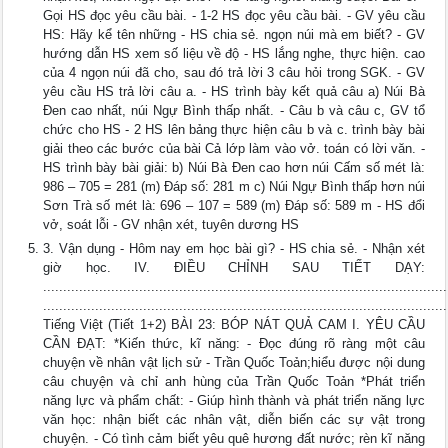
Gọi HS đọc yêu cầu bài. - 1-2 HS đọc yêu cầu bài. - GV yêu cầu
HS: Hãy kể tên những - HS chia sẻ. ngọn núi mà em biết? - GV
hướng dẫn HS xem số liệu về độ - HS lắng nghe, thực hiện. cao
của 4 ngọn núi đã cho, sau đó trả lời 3 câu hỏi trong SGK. - GV
yêu cầu HS trả lời câu a. - HS trình bày kết quả câu a) Núi Bà
Đen cao nhất, núi Ngự Bình thấp nhất. - Câu b và câu c, GV tổ
chức cho HS - 2 HS lên bảng thực hiện câu b và c. trình bày bài
giải theo các bước của bài Cả lớp làm vào vở. toán có lời văn. -
HS trình bày bài giải: b) Núi Bà Đen cao hơn núi Cấm số mét là:
986 – 705 = 281 (m) Đáp số: 281 m c) Núi Ngự Bình thấp hơn núi
Sơn Trà số mét là: 696 – 107 = 589 (m) Đáp số: 589 m - HS đổi
vở, soát lỗi - GV nhận xét, tuyên dương HS
3. Vận dụng - Hôm nay em học bài gì? - HS chia sẻ. - Nhận xét
giờ học. IV. ĐIỀU CHỈNH SAU TIẾT DẠY:
.....................................................................................................
.....................................................................................................
Tiếng Việt (Tiết 1+2) BÀI 23: BÓP NÁT QUẢ CAM I. YÊU CẦU
CẦN ĐẠT: *Kiến thức, kĩ năng: - Đọc đúng rõ ràng một câu
chuyện về nhân vật lịch sử - Trần Quốc Toản;hiểu được nội dung
câu chuyện và chỉ anh hùng của Trần Quốc Toản *Phát triển
năng lực và phẩm chất: - Giúp hình thành và phát triển năng lực
văn học: nhận biết các nhân vật, diễn biến các sự vật trong
chuyện. - Có tình cảm biết yêu quê hương đất nước; rèn kĩ năng