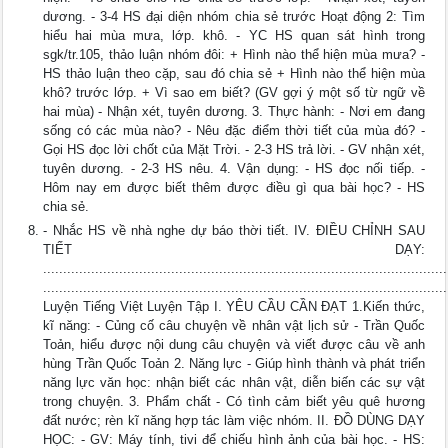
dương. - 3-4 HS đại diện nhóm chia sẻ trước Hoạt động 2: Tìm
hiểu hai mùa mưa, lớp. khô. - YC HS quan sát hình trong
sgk/tr.105, thảo luận nhóm đôi: + Hình nào thể hiện mùa mưa? -
HS thảo luận theo cặp, sau đó chia sẻ + Hình nào thể hiện mùa
khô? trước lớp. + Vì sao em biết? (GV gợi ý một số từ ngữ về
hai mùa) - Nhận xét, tuyên dương. 3. Thực hành: - Nơi em đang
sống có các mùa nào? - Nêu đặc điểm thời tiết của mùa đó? -
Gọi HS đọc lời chốt của Mặt Trời. - 2-3 HS trả lời. - GV nhận xét,
tuyên dương. - 2-3 HS nêu. 4. Vận dụng: - HS đọc nối tiếp. -
Hôm nay em được biết thêm được điều gì qua bài học? - HS
chia sẻ.
- Nhắc HS về nhà nghe dự báo thời tiết. IV. ĐIỀU CHỈNH SAU
TIẾT DẠY:
.....................................................................................................
.....................................................................................................
Luyện Tiếng Việt Luyện Tập I. YÊU CẦU CẦN ĐẠT 1.Kiến thức,
kĩ năng: - Củng cố câu chuyện về nhân vật lịch sử - Trần Quốc
Toản, hiểu được nội dung câu chuyện và viết được câu về anh
hùng Trần Quốc Toản 2. Năng lực - Giúp hình thành và phát triển
năng lực văn học: nhận biết các nhân vật, diễn biến các sự vật
trong chuyện. 3. Phẩm chất - Có tình cảm biết yêu quê hương
đất nước; rèn kĩ năng hợp tác làm việc nhóm. II. ĐỒ DÙNG DẠY
HỌC: - GV: Máy tính, tivi để chiếu hình ảnh của bài học. - HS: