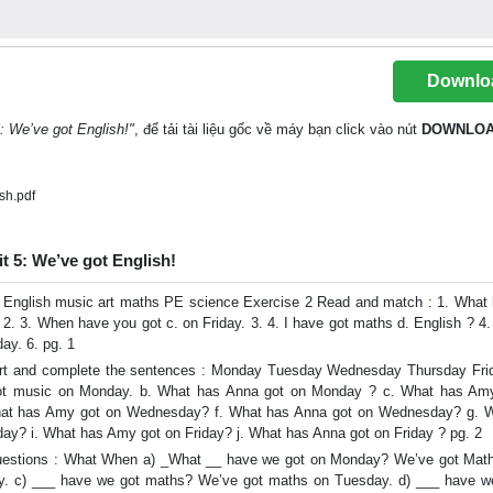
Downlo
: We’ve got English!"
, để tải tài liệu gốc về máy bạn click vào nút
DOWNLO
sh.pdf
t 5: We’ve got English!
 : English music art maths PE science Exercise 2 Read and match : 1. What
2. 3. When have you got c. on Friday. 3. 4. I have got maths d. English ? 4.
day. 6. pg. 1
chart and complete the sentences : Monday Tuesday Wednesday Thursday Fr
t music on Monday. b. What has Anna got on Monday ? c. What has Am
hat has Amy got on Wednesday? f. What has Anna got on Wednesday? g. 
y? i. What has Amy got on Friday? j. What has Anna got on Friday ? pg. 2
questions : What When a) _What __ have we got on Monday? We’ve got Math
y. c) ___ have we got maths? We’ve got maths on Tuesday. d) ___ have w