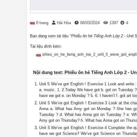
8 trang
Hải Hòa
08/03/2024
1397
4
Bạn đang xem tài liệu
"Phiếu ôn hè Tiếng Anh Lớp 2 - Unit 5
Tài liệu đính kèm:
phieu_on_he_tieng_anh_lop_2_unit_5_weve_got_engli
Nội dung text: Phiếu ôn hè Tiếng Anh Lớp 2 - Uni
Unit 5 We’ve got English ! Exercise 1 Look and write
a. music. 1. 2.Today We have got b. got on Tuesday ? 
have we got e. on Monday ? 5. 6. I haven’t f. got art to
Unit 5 We’ve got English ! Exercise 3 Look at the 
Anna a. What has Amy got on Monday ? She has go
Tuesday ? d. What has Anna got on Tuesday ? e. W
Amy got on Thursday? h. What has Anna got on Thursda
Unit 5 We’ve got English ! Exercise 4 Complete the 
have we got Science? We’ve got Science on Thursda