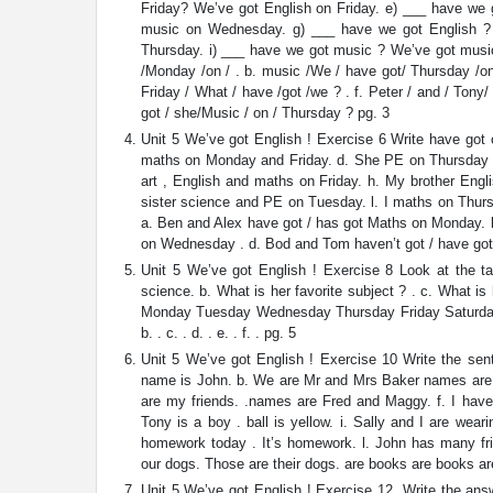
Friday? We’ve got English on Friday. e) ___ have we
music on Wednesday. g) ___ have we got English ? 
Thursday. i) ___ have we got music ? We’ve got music 
/Monday /on / . b. music /We / have got/ Thursday /on
Friday / What / have /got /we ? . f. Peter / and / Tony/
got / she/Music / on / Thursday ? pg. 3
Unit 5 We’ve got English ! Exercise 6 Write have got
maths on Monday and Friday. d. She PE on Thursday .
art , English and maths on Friday. h. My brother Eng
sister science and PE on Tuesday. l. I maths on Thur
a. Ben and Alex have got / has got Maths on Monday. b.
on Wednesday . d. Bod and Tom haven’t got / have got 
Unit 5 We’ve got English ! Exercise 8 Look at the tab
science. b. What is her favorite subject ? . c. What is 
Monday Tuesday Wednesday Thursday Friday Saturday
b. . c. . d. . e. . f. . pg. 5
Unit 5 We’ve got English ! Exercise 10 Write the sen
name is John. b. We are Mr and Mrs Baker names are 
are my friends. .names are Fred and Maggy. f. I have 
Tony is a boy . ball is yellow. i. Sally and I are wear
homework today . It’s homework. l. John has many fr
our dogs. Those are their dogs. are books are books ar
Unit 5 We’ve got English ! Exercise 12. Write the ans