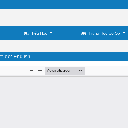
Tiểu Học
Trung Học Cơ Sở
e got English!