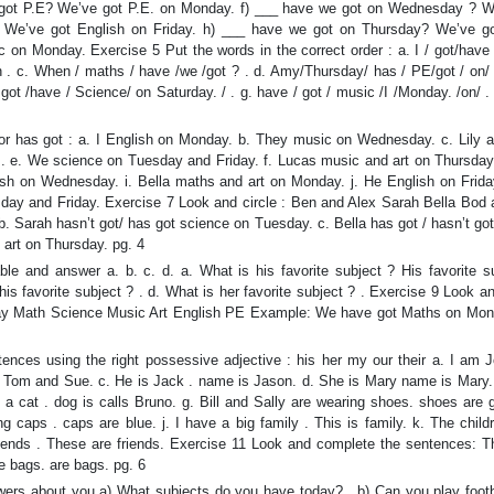
 got P.E? We’ve got P.E. on Monday. f) ___ have we got on Wednesday ? W
We’ve got English on Friday. h) ___ have we got on Thursday? We’ve go
on Monday. Exercise 5 Put the words in the correct order : a. I / got/have 
 . c. When / maths / have /we /got ? . d. Amy/Thursday/ has / PE/got / on/ .
 got /have / Science/ on Saturday. / . g. have / got / music /I /Monday. /on/ .
 or has got : a. I English on Monday. b. They music on Wednesday. c. Lily 
 e. We science on Tuesday and Friday. f. Lucas music and art on Thursday
lish on Wednesday. i. Bella maths and art on Monday. j. He English on Frida
sday and Friday. Exercise 7 Look and circle : Ben and Alex Sarah Bella Bod
 Sarah hasn’t got/ has got science on Tuesday. c. Bella has got / hasn’t go
art on Thursday. pg. 4
le and answer a. b. c. d. a. What is his favorite subject ? His favorite su
his favorite subject ? . d. What is her favorite subject ? . Exercise 9 Look an
 Math Science Music Art English PE Example: We have got Maths on Mond
tences using the right possessive adjective : his her my our their a. I am 
Tom and Sue. c. He is Jack . name is Jason. d. She is Mary name is Mary.
a cat . dog is calls Bruno. g. Bill and Sally are wearing shoes. shoes are g
ing caps . caps are blue. j. I have a big family . This is family. k. The chil
iends . These are friends. Exercise 11 Look and complete the sentences: T
e bags. are bags. pg. 6
wers about you a) What subjects do you have today? . b) Can you play footba