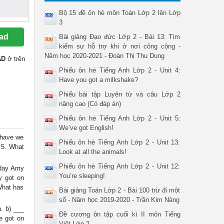
Bộ 15 đề ôn hè môn Toán Lớp 2 lên Lớp
3
ad
Bài giảng Đạo đức Lớp 2 - Bài 13: Tìm
kiếm sự hỗ trợ khi ở nơi công cộng -
Năm học 2020-2021 - Đoàn Thị Thu Dung
AD
ở trên
Phiếu ôn hè Tiếng Anh Lớp 2 - Unit 4:
Have you got a milkshake?
Phiếu bài tập Luyện từ và câu Lớp 2
nâng cao (Có đáp án)
Phiếu ôn hè Tiếng Anh Lớp 2 - Unit 5:
We’ve got English!
 have we
Phiếu ôn hè Tiếng Anh Lớp 2 - Unit 13:
 5. What
Look at all the animals!
Phiếu ôn hè Tiếng Anh Lớp 2 - Unit 12:
iday Amy
You’re sleeping!
y got on
What has
Bài giảng Toán Lớp 2 - Bài 100 trừ đi một
số - Năm học 2019-2020 - Trần Kim Nảng
. b) ___
Đề cương ôn tập cuối kì II môn Tiếng
e got on
Việt Lớp 2