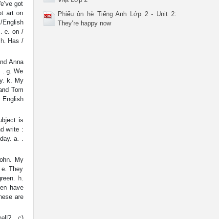
e’ve got
t art on
Phiếu ôn hè Tiếng Anh Lớp 2 - Unit 2:
/English
They’re happy now
 e. on /
 h. Has /
and Anna
 . g. We
y. k. My
 and Tom
t English
bject is
d write :
ay. a. .
John. My
 e. They
reen. h.
dren have
hese are
ll? . c)