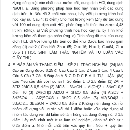
đựng riêng biệt các chất sau: nước cất, dung dịch HCl, dung dịch
NaOH. a. Bằng phương pháp hoá học hãy nhận biết các dung
dịch trên. b. Nếu đổ 3 chất vào nhau, hãy viết phương trình hoá
học xảy ra. Câu 4: (3 điểm) Cho một lượng kẽm (Zn) dư tác dụng
với 100 ml dung dịch axit HCl, phản ứng kết thúc thu được 4,48
lít khí (đktc). a) Viết phương trình hóa học xảy ra. b) Tính khối
lượng kẽm đã tham gia phản ứng. c) Tính nồng độ mol của dung
dịch HCl. d) Với lượng khí trên có thể khử được bao nhiêu gam
đồng (II) oxit? ( Cho biết Zn = 65; O = 16; H = 1; Cu=64, Cl =
35,5 ) ( HỌC SINH LÀM TRẮC NGHIỆM VÀ TỰ LUẬN VÀO
GIẤY THI )
E. ĐÁP ÁN VÀ THANG ĐIỂM – ĐỀ 2 I. TRẮC NGHIỆM: (2đ) Mỗi
đáp án đúng được 0,25 đ. Câu Câu 1 Câu 2 Câu 3 Câu 4 Câu 5
Câu 6 Câu 7 Câu 8 Đáp án A B C D D C B A II. TỰ LUẬN: (8đ)
Câu Yêu cầu đối với học sinh Số điểm 1 t0 2,5 điểm (1) 2Al +
3Cl2 2AlCl3 0,5 điểm (2) AlCl3 + 3NaOH → Al(OH)3 + 3NaCl 0,5
điểm t0 (3) 2Al(OH)3 Al2O3 + 3H2O 0,5 điểm (4) Al2O3 +
3H2SO4 → Al2(SO4)3 + 3H2O 0,5 điểm (5) Al2(SO4)3 +
3BaCl2→ 3BaSO4 + 2AlCl3 0,5 điểm 2 Không nên dùng xô, nồi
nhôm để đựng vôi, nước vôi tôi 1 điểm hoặc vữa xây dựng vì
nhôm tác dụng với dd kiềm sẽ làm hỏng vật dụng đựng nó. 3 1,5
điểm Lấy mỗi chất một ít ra làm thí nghiệm, đánh số thứ tự :
0,25 điểm a. Nhỏ mỗi chất trên vào quỳ tím. Nếu: + quỳ tím