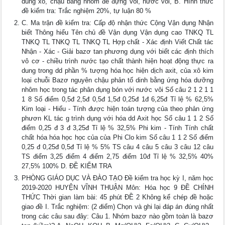
dùng xô, chậu bằng nhôm để đựng vôi, nước vôi, B. Hình thức
đề kiểm tra: Trắc nghiệm 20%, tự luận 80 %
C. Ma trận đề kiểm tra: Cấp độ nhận thức Cộng Vận dụng Nhận
biết Thông hiểu Tên chủ đề Vận dụng Vận dụng cao TNKQ TL
TNKQ TL TNKQ TL TNKQ TL Hợp chất - Xác định Viết Chất tác
Nhận - Xác - Giải bazơ tan phương dụng với biết các định thích
vô cơ - chiều trình nước tạo chất thành hiện hoạt động thực ra
dung trong dd phần % tượng hóa học hiện dịch axit, của xô kim
loại chuỗi Bazơ nguyên chậu phản tố dinh bằng ứng hóa dưỡng
nhôm học trong tác phân dụng bón với nước vôi Số câu 2 1 2 1 1
1 8 Số điểm 0,5đ 2,5đ 0,5đ 1,5đ 0,25đ 1đ 6,25đ Tỉ lệ % 62,5%
Kim loại - Hiểu - Tính được hiện toán tượng của theo phản ứng
phươn KL tác g trình dụng với hóa dd Axit học Số câu 1 1 2 Số
điểm 0,25 đ 3 đ 3,25đ Tỉ lệ % 32,5% Phi kim - Tính Tính chất
chất hóa hóa học học của của Phi Clo kim Số câu 1 1 2 Số điểm
0,25 đ 0,25đ 0,5đ Tỉ lệ % 5% TS câu 4 câu 5 câu 3 câu 12 câu
TS điểm 3,25 điểm 4 điểm 2,75 điểm 10đ Tỉ lệ % 32,5% 40%
27,5% 100% D. ĐỀ KIỂM TRA
PHÒNG GIÁO DỤC VÀ ĐÀO TẠO Đề kiểm tra học kỳ I, năm học
2019-2020 HUYỆN VĨNH THUẬN Môn: Hóa học 9 ĐỀ CHÍNH
THỨC Thời gian làm bài: 45 phút ĐỀ 2 Không kể chép đề hoặc
giao đề I. Trắc nghiệm: (2 điểm) Chọn và ghi lại đáp án đúng nhất
trong các câu sau đây: Câu 1. Nhóm bazơ nào gồm toàn là bazơ