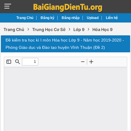
Trang Chủ
Đăng ký
Đăng nhập
Upload
Liên hệ
›
›
›
Trang Chủ
Trung Học Cơ Sở
Lớp 9
Hóa Học 9
Đề kiểm tra học kì I môn Hóa học Lớp 9 - Năm học 2019-2020 -
Phòng Giáo dục và Đào tạo huyện Vĩnh Thuận (Đề 2)