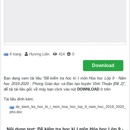
4 trang
Hương Liên
414
0
Download
Bạn đang xem tài liệu
"Đề kiểm tra học kì I môn Hóa học Lớp 9 - Năm
học 2019-2020 - Phòng Giáo dục và Đào tạo huyện Vĩnh Thuận (Đề 2)"
,
để tải tài liệu gốc về máy bạn click vào nút
DOWNLOAD
ở trên
Tài liệu đính kèm:
de_kiem_tra_hoc_ki_i_mon_hoa_hoc_lop_9_nam_hoc_2019_2020_
pho.doc
Nội dung text: Đề kiểm tra học kì I môn Hóa học Lớp 9 -