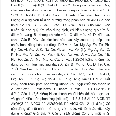
tan (kiềm)? A. NaOH, KOH. B. Mg(OH)2, Fe(OH)3. C. Cu(OH)2 ,
Ba(OH)2. C. Fe(OH)3 , NaOH . Câu 2. Trong các chất sau đây,
chất nào tác dụng với nước tạo ra dung dịch axit? A. CaO. B.
SO3. C. Na2O. D. BaO. Câu 3. Thành phần phần trăm khối
lượng của nguyên tố dinh dưỡng trong phân bón NH4NO3 là bao
nhiêu? A. 5%. B. 17,5%. C. 35%. D. 60%. Câu 4. Cho Na2O vào
nước rồi cho quỳ tím vào dung dịch, có hiện tượng quỳ tím A.
đổi màu vàng. B. không chuyển màu. C. đổi màu đỏ. D. đổi màu
xanh. Câu 5. Dãy các kim loại nào sau đây được sắp xếp theo
chiều hoạt động hóa học tăng dần? A. K, Na, Mg, Ag, Zn, Fe, Pb,
(H), Cu, Al, Au. B. K, Na, Cu, Al, Zn, Fe, Pb, (H), Mg, Ag, Au. C.
K, Na, Mg, Al, Zn, Fe, Pb, (H), Cu, Ag, Au. D. Au, Ag, Cu, (H),
Pb, Fe, Zn, Al, Mg, Na, K. Câu 6. Axit H2SO4 loãng không tác
dụng với kim loại nào sau đây? A. Zn. B. Mg. C. Cu. D. Fe. Câu
7. Ở điều kiện thích hợp, khí clo có thể tác dụng được hết với
các chất thuộc nhóm nào sau đây? A. O2; H2O; FeO. B. NaOH;
Fe; H2O. C. CuO; O2; NaOH. D. FeO; H2O; NaOH. Câu 8. Đốt
cháy hoàn toàn phot pho trong không khí, hợp chất tạo thành là
A. oxit axit. B. oxit bazơ. C. bazơ. D. axit. II. TỰ LUẬN: ( 8
điểm) Câu 1: (2,5 điểm) Hoàn thành chuổi biến đổi hóa học sau
và ghi rõ điều kiện phản ứng (nếu có): . 1 2 3 4 5 Al  AlCl3 
Al(OH)3  Al2O3  Al2(SO4)3  AlCl3 Câu 2: (1 điểm) Có
nên dùng xô, nồi nhôm để đưng vôi, nước vôi tôi hoặc vữa xây
dựng không? Giải thích? Câu 3: (1,5 điểm) Có 3 lọ mất nhãn