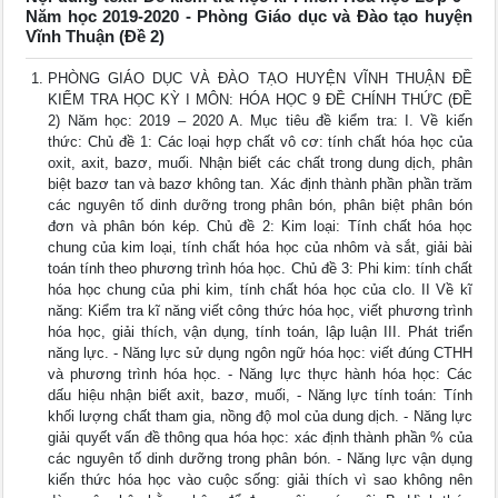
Năm học 2019-2020 - Phòng Giáo dục và Đào tạo huyện
Vĩnh Thuận (Đề 2)
PHÒNG GIÁO DỤC VÀ ĐÀO TẠO HUYỆN VĨNH THUẬN ĐỀ
KIỂM TRA HỌC KỲ I MÔN: HÓA HỌC 9 ĐỀ CHÍNH THỨC (ĐỀ
2) Năm học: 2019 – 2020 A. Mục tiêu đề kiểm tra: I. Về kiến
thức: Chủ đề 1: Các loại hợp chất vô cơ: tính chất hóa học của
oxit, axit, bazơ, muối. Nhận biết các chất trong dung dịch, phân
biệt bazơ tan và bazơ không tan. Xác định thành phần phần trăm
các nguyên tố dinh dưỡng trong phân bón, phân biệt phân bón
đơn và phân bón kép. Chủ đề 2: Kim loại: Tính chất hóa học
chung của kim loại, tính chất hóa học của nhôm và sắt, giải bài
toán tính theo phương trình hóa học. Chủ đề 3: Phi kim: tính chất
hóa học chung của phi kim, tính chất hóa học của clo. II Về kĩ
năng: Kiểm tra kĩ năng viết công thức hóa học, viết phương trình
hóa học, giải thích, vận dụng, tính toán, lập luận III. Phát triển
năng lực. - Năng lực sử dụng ngôn ngữ hóa học: viết đúng CTHH
và phương trình hóa học. - Năng lực thực hành hóa học: Các
dấu hiệu nhận biết axit, bazơ, muối, - Năng lực tính toán: Tính
khối lượng chất tham gia, nồng độ mol của dung dịch. - Năng lực
giải quyết vấn đề thông qua hóa học: xác định thành phần % của
các nguyên tố dinh dưỡng trong phân bón. - Năng lực vận dụng
kiến thức hóa học vào cuộc sống: giải thích vì sao không nên