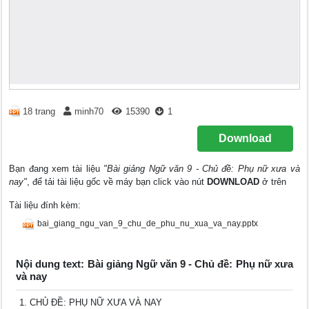
18 trang
minh70
15390
1
Download
Bạn đang xem tài liệu
"Bài giảng Ngữ văn 9 - Chủ đề: Phụ nữ xưa và
nay"
, để tải tài liệu gốc về máy bạn click vào nút
DOWNLOAD
ở trên
Tài liệu đính kèm:
bai_giang_ngu_van_9_chu_de_phu_nu_xua_va_nay.pptx
Nội dung text: Bài giảng Ngữ văn 9 - Chủ đề: Phụ nữ xưa
và nay
CHỦ ĐỀ: PHỤ NỮ XƯA VÀ NAY