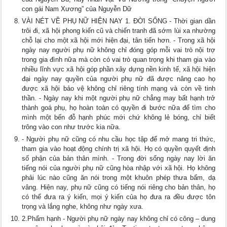
con gái Nam Xương” của Nguyễn Dữ
VÀI NÉT VỀ PHỤ NỮ HIỆN NAY 1. ĐỜI SỐNG - Thời gian dần
trôi đi, xã hội phong kiến cũ và chiến tranh đã sớm lùi xa nhường
chỗ lại cho một xã hội mới hiện đại, tân tiến hơn. - Trong xã hội
ngày nay người phụ nữ không chỉ đóng góp mỗi vai trò nội trợ
trong gia đình nữa mà còn có vai trò quan trọng khi tham gia vào
nhiều lĩnh vực xã hội góp phần xây dựng nền kinh tế, xã hội hiện
đại ngày nay quyền của người phụ nữ đã được nâng cao họ
được xã hội bảo vệ không chỉ riêng tính mạng và còn về tinh
thần. - Ngày nay khi một người phụ nữ chẳng may bất hạnh trở
thành goá phụ, họ hoàn toàn có quyền đi bước nữa để tìm cho
mình một bến đỗ hạnh phúc mới chứ không lẻ bóng, chỉ biết
trông vào con như trước kia nữa.
- Người phụ nữ cũng có nhu cầu học tập để mở mang tri thức,
tham gia vào hoạt động chính trị xã hội. Họ có quyền quyết định
số phận của bản thân mình. - Trong đời sống ngày nay lời ăn
tiếng nói của người phụ nữ cũng hòa nhập với xã hội. Họ không
phải lúc nào cũng ăn nói trong một khuôn phép thưa bẩm, dạ
vâng. Hiện nay, phụ nữ cũng có tiếng nói riêng cho bản thân, họ
có thể đưa ra ý kiến, mọi ý kiến của họ đưa ra đều được tôn
trọng và lắng nghe, không như ngày xưa.
2.Phẩm hạnh - Người phụ nữ ngày nay không chỉ có công – dung