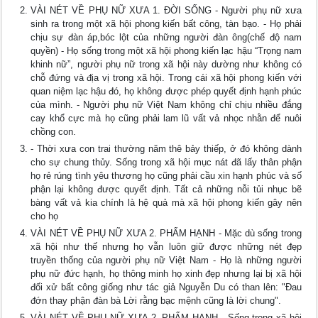
VÀI NÉT VỀ PHỤ NỮ XƯA 1. ĐỜI SỐNG - Người phụ nữ xưa
sinh ra trong một xã hội phong kiến bất công, tàn bạo. - Họ phải
chịu sự đàn áp,bóc lột của những người đàn ông(chế độ nam
quyền) - Họ sống trong một xã hội phong kiến lạc hậu “Trọng nam
khinh nữ”, người phụ nữ trong xã hội này dường như không có
chỗ đứng và địa vị trong xã hội. Trong cái xã hội phong kiến với
quan niệm lạc hậu đó, họ không được phép quyết định hạnh phúc
của mình. - Người phụ nữ Việt Nam không chỉ chịu nhiều đắng
cay khổ cực mà họ cũng phải lam lũ vất vả nhọc nhằn để nuôi
chồng con.
- Thời xưa con trai thường năm thê bảy thiếp, ở đó không dành
cho sự chung thủy. Sống trong xã hội mục nát đã lấy thân phận
họ rẻ rúng tình yêu thương họ cũng phải cầu xin hạnh phúc và số
phận lại không được quyết định. Tất cả những nỗi tủi nhục bẽ
bàng vất vả kia chính là hệ quả mà xã hội phong kiến gây nên
cho họ
VÀI NÉT VỀ PHỤ NỮ XƯA 2. PHẨM HẠNH - Mặc dù sống trong
xã hội như thế nhưng họ vẫn luôn giữ được những nét đẹp
truyền thống của người phụ nữ Việt Nam - Họ là những người
phụ nữ đức hạnh, họ thông minh họ xinh đẹp nhưng lại bị xã hội
đối xử bất công giống như tác giả Nguyễn Du có than lên: "Đau
đớn thay phận đàn bà Lời rằng bạc mệnh cũng là lời chung".
VÀI NÉT VỀ PHỤ NỮ XƯA 2. PHẨM HẠNH - Sống trong xã hội