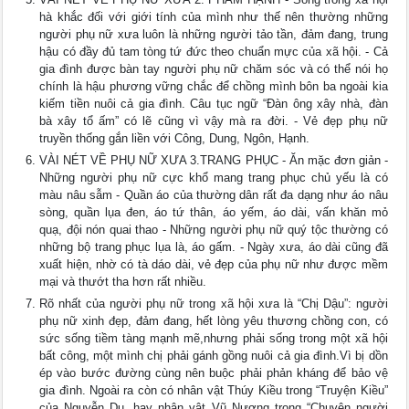
hà khắc đối với giới tính của mình như thế nên thường những
người phụ nữ xưa luôn là những người tảo tần, đảm đang, trung
hậu có đầy đủ tam tòng tứ đức theo chuẩn mực của xã hội. - Cả
gia đình được bàn tay người phụ nữ chăm sóc và có thể nói họ
chính là hậu phương vững chắc để chồng mình bôn ba ngoài kia
kiếm tiền nuôi cả gia đình. Câu tục ngữ “Đàn ông xây nhà, đàn
bà xây tổ ấm” có lẽ cũng vì vậy mà ra đời. - Vẻ đẹp phụ nữ
truyền thống gắn liền với Công, Dung, Ngôn, Hạnh.
VÀI NÉT VỀ PHỤ NỮ XƯA 3.TRANG PHỤC - Ăn mặc đơn giản -
Những người phụ nữ cực khổ mang trang phục chủ yếu là có
màu nâu sẫm - Quần áo của thường dân rất đa dạng như áo nâu
sòng, quần lụa đen, áo tứ thân, áo yếm, áo dài, vấn khăn mỏ
quạ, đội nón quai thao - Những người phụ nữ quý tộc thường có
những bộ trang phục lụa là, áo gấm. - Ngày xưa, áo dài cũng đã
xuất hiện, nhờ có tà dáo dài, vẻ đẹp của phụ nữ như được mềm
mại và thướt tha hơn rất nhiều.
Rõ nhất của người phụ nữ trong xã hội xưa là “Chị Dậu”: người
phụ nữ xinh đẹp, đảm đang, hết lòng yêu thương chồng con, có
sức sống tiềm tàng mạnh mẽ,nhưng phải sống trong một xã hội
bất công, một mình chị phải gánh gồng nuôi cả gia đình.Vì bị dồn
ép vào bước đường cùng nên buộc phải phản kháng để bảo vệ
gia đình. Ngoài ra còn có nhân vật Thúy Kiều trong “Truyện Kiều”
của Nguyễn Du, hay nhân vật Vũ Nương trong “Chuyện người