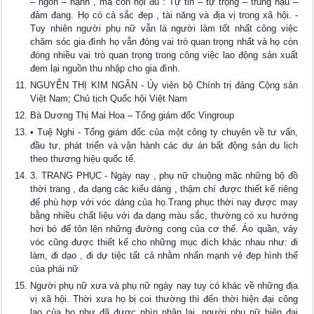
– ngôn – hạnh , mà còn hội đủ : Tự tin – tự trọng – trung hậu –
đảm đang. Họ có cả sắc đẹp , tài năng và địa vị trong xã hội. -
Tuy nhiên người phụ nữ vẫn là người làm tốt nhất công việc
chăm sóc gia đình họ vẫn đóng vai trò quan trọng nhất và họ còn
đóng nhiều vai trò quan trọng trong công việc lao động sản xuất
đem lại nguồn thu nhập cho gia đình.
NGUYỄN THỊ KIM NGÂN - Ủy viên bộ Chính trị đảng Cộng sản
Việt Nam; Chủ tịch Quốc hội Việt Nam
Bà Dương Thị Mai Hoa – Tổng giám đốc Vingroup
• Tuệ Nghi - Tổng giám đốc của một công ty chuyên về tư vấn,
đầu tư, phát triển và vận hành các dự án bất động sản du lịch
theo thương hiệu quốc tế.
3. TRANG PHỤC - Ngày nay , phụ nữ chuộng mặc những bộ đồ
thời trang , đa dạng các kiểu dáng , thậm chí được thiết kế riêng
để phù hợp với vóc dáng của họ.Trang phục thời nay được may
bằng nhiều chất liệu với đa dạng màu sắc, thường có xu hướng
hơi bó để tôn lên những đường cong của cơ thể. Áo quần, váy
vóc cũng được thiết kế cho những mục đích khác nhau như: đi
làm, đi dạo , đi dự tiệc tất cả nhằm nhấn mạnh vẻ đẹp hình thể
của phái nữ
Người phụ nữ xưa và phụ nữ ngày nay tuy có khác về những địa
vị xã hội. Thời xưa họ bị coi thường thì đến thời hiện đại công
lao của họ như đã được nhìn nhận lại, người phụ nữ hiện đại