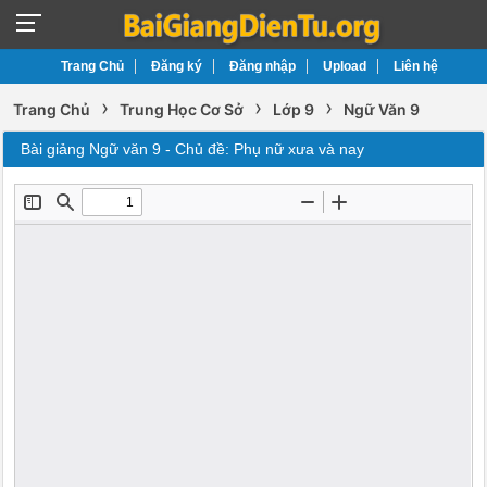
Trang Chủ
Đăng ký
Đăng nhập
Upload
Liên hệ
›
›
›
Trang Chủ
Trung Học Cơ Sở
Lớp 9
Ngữ Văn 9
Bài giảng Ngữ văn 9 - Chủ đề: Phụ nữ xưa và nay